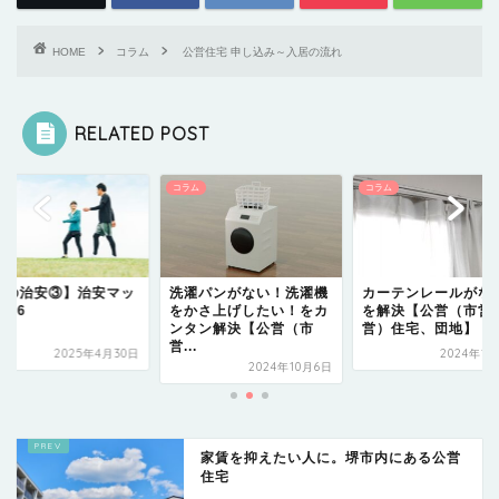
HOME
コラム
公営住宅 申し込み～入居の流れ
RELATED POST
ム
コラム
コラム
堺の治安③】治安マッ
洗濯パンがない！洗濯機
カーテンレールがな
026
をかさ上げしたい！をカ
を解決【公営（市営
ンタン解決【公営（市
営）住宅、団地】
営...
2025年4月30日
2024年1
2024年10月6日
家賃を抑えたい人に。堺市内にある公営
住宅